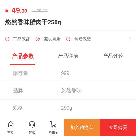
49
￥
.00
￥
55.00
悠然香味腊肉干250g
正品保证
源头直发
售后保障
产品参数
产品详情
产品评论
库存量
999
品牌
悠然香味
规格
250g
经销商
陕西秦融商投贸易有限责任公司
加入购物车
立即购买
首页
客服
购物车