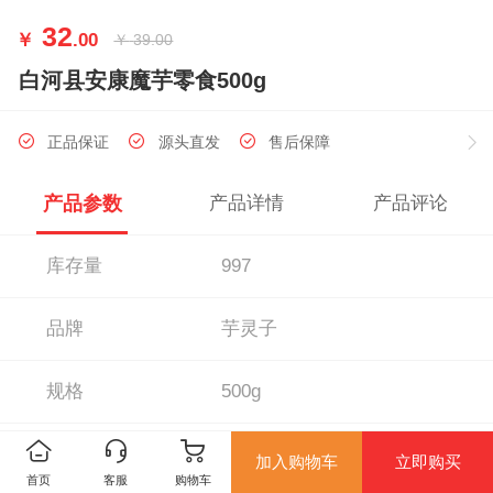
32
￥
.00
￥
39.00
白河县安康魔芋零食500g
正品保证
源头直发
售后保障
产品参数
产品详情
产品评论
库存量
997
品牌
芋灵子
规格
500g
执行标准
Q/BHLX0002S
加入购物车
立即购买
首页
客服
购物车