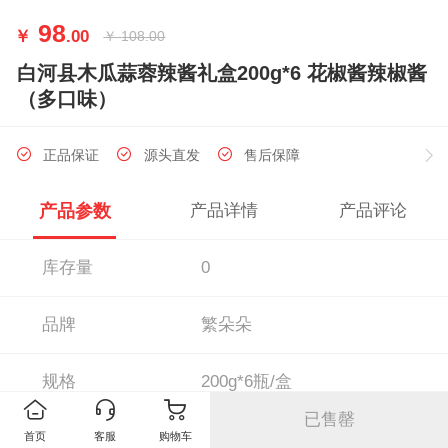
98
￥
.00
￥
108.00
白河县木瓜蒜蓉辣酱礼盒200g*6 花椒酱辣椒酱
（多口味）
正品保证
源头直发
售后保障
产品参数
产品详情
产品评论
库存量
0
品牌
繁朵朵
规格
200g*6瓶/盒
已售罄
执行标准
Q/YXM 0001S
首页
客服
购物车